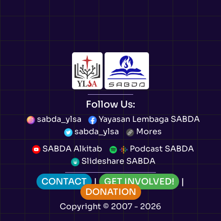
Follow Us:
sabda_ylsa
Yayasan Lembaga SABDA
sabda_ylsa
Mores
SABDA Alkitab
Podcast SABDA
Slideshare SABDA
CONTACT
|
GET INVOLVED!
|
DONATION
Copyright
© 2007 -
2026