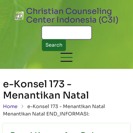
Skip to main content
Christian Counseling
Center Indonesia (C3I)
Search
e-Konsel 173 -
Menantikan Natal
Breadcrumb
Home
e-Konsel 173 - Menantikan Natal
Menantikan Natal END_INFORMASI: