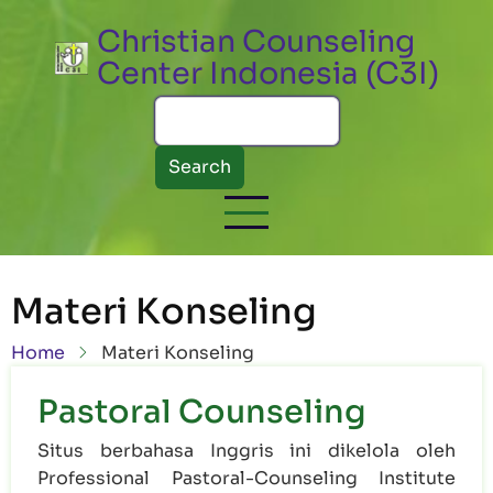
Skip to main content
Christian Counseling
Center Indonesia (C3I)
Search
Materi Konseling
Breadcrumb
Home
Materi Konseling
Pastoral Counseling
Situs berbahasa Inggris ini dikelola oleh
Professional Pastoral-Counseling Institute