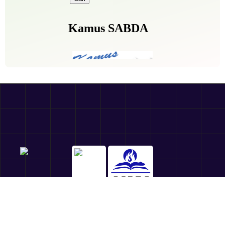
Follow Us:
sabda_ylsa
Yayasan Lembaga SABDA